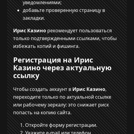
уведомлениями;
добавьте проверенную страницу в
закладки.
Ирис Казино
рекомендует пользоваться
только подтвержденными ссылками, чтобы
избежать копий и фишинга.
Регистрация на Ирис
Казино через актуальную
ссылку
Чтобы создать аккаунт в
Ирис Казино
,
переходите только по актуальной ссылке
или рабочему зеркалу: это снижает риск
попасть на копию сайта.
Откройте форму регистрации.
Укажите e-mail или телефон,