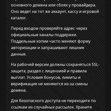
основного домена или сбоях у провайдера.
Оно ведет на тот же аккаунт, кассу и игровой
каталог.
Перед входом проверяйте адрес через
официальные каналы поддержки.
Поддельные копии часто меняют форму
авторизации и запрашивают лишние
данные.
На рабочей версии должны сохраняться SSL-
защита, раздел с лицензией и правила
выплат. Условия бонусов, лимиты и
верификация не меняются из-за смены
домена.
Для безопасного доступа не переходите по
ссылкам из случайных рассылок. Храните