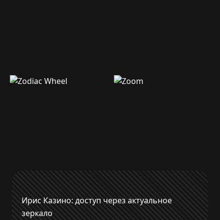
Ирис Казино: доступ через актуальное
зеркало