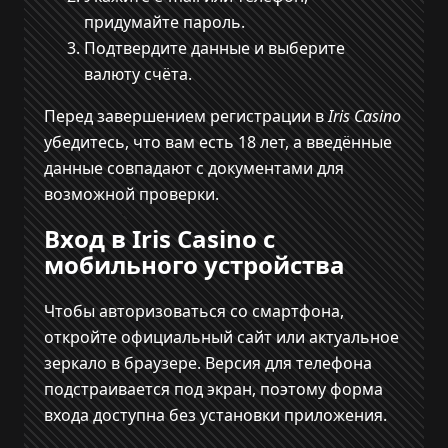
придумайте пароль.
Подтвердите данные и выберите
валюту счёта.
Перед завершением регистрации в
Iris Casino
убедитесь, что вам есть 18 лет, а введённые
данные совпадают с документами для
возможной проверки.
Вход в Iris Casino с
мобильного устройства
Чтобы авторизоваться со смартфона,
откройте официальный сайт или актуальное
зеркало в браузере. Версия для телефона
подстраивается под экран, поэтому форма
входа доступна без установки приложения.