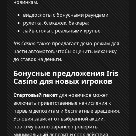
новинкам.
видеослоты с бонусными раундами;
рулетка, блэкджек, баккара;
лайв-столы с реальными крупье.
Iris Casino
также предлагает демо-режим для
части автоматов, чтобы оценить механику
до ставок на деньги.
Бонусные предложения Iris
Casino для новых игроков
Стартовый пакет
для новичков может
включать приветственные начисления к
первым депозитам и бесплатные вращения.
Условия зависят от выбранной акции,
поэтому важно заранее проверить
минимальный депозит и срок действия